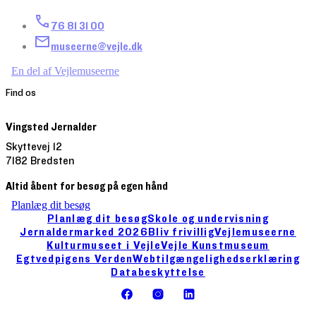
76 81 31 00
museerne@vejle.dk
En del af Vejlemuseerne
Find os
Vingsted Jernalder
Skyttevej 12
7182 Bredsten
Altid åbent for besøg på egen hånd
Planlæg dit besøg
Planlæg dit besøg
Skole og undervisning
Jernaldermarked 2026
Bliv frivillig
Vejlemuseerne
Kulturmuseet i Vejle
Vejle Kunstmuseum
Egtvedpigens Verden
Webtilgængelighedserklæring
Databeskyttelse