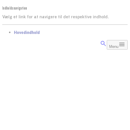
Indholdsnavigation
Vælg et link for at navigere til det respektive indhold.
gå til
Hovedindhold
Menu