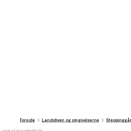
Forside
Landsbyen og omgivelserne
Steppinggå
start på hovedindhold