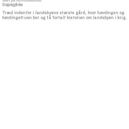
Steppinggården
senest opdateret 13. januar 2026
Træd indenfor i landsbyens største gård, hvor høvdingen og
høvdingefruen bor og få fortalt historien om landsbyen i krig.