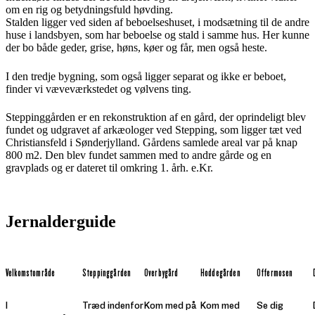
om en rig og betydningsfuld høvding.
Stalden ligger ved siden af beboelseshuset, i modsætning til de andre
huse i landsbyen, som har beboelse og stald i samme hus. Her kunne
der bo både geder, grise, høns, køer og får, men også heste.
I den tredje bygning, som også ligger separat og ikke er beboet,
finder vi væveværkstedet og vølvens ting.
Steppinggården er en rekonstruktion af en gård, der oprindeligt blev
fundet og udgravet af arkæologer ved Stepping, som ligger tæt ved
Christiansfeld i Sønderjylland. Gårdens samlede areal var på knap
800 m2. Den blev fundet sammen med to andre gårde og en
gravplads og er dateret til omkring 1. årh. e.Kr.
Jernalderguide
Velkomstområde
Steppinggården
Overbygård
Hoddegården
Offermosen
I
Træd indenfor
Kom med på
Kom med
Se dig