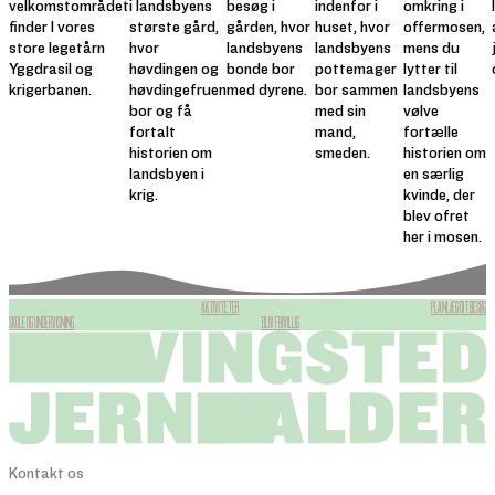
velkomstområdet
i landsbyens
besøg i
indenfor i
omkring i
finder I vores
største gård,
gården, hvor
huset, hvor
offermosen,
store legetårn
hvor
landsbyens
landsbyens
mens du
Yggdrasil og
høvdingen og
bonde bor
pottemager
lytter til
krigerbanen.
høvdingefruen
med dyrene.
bor sammen
landsbyens
bor og få
med sin
vølve
fortalt
mand,
fortælle
historien om
smeden.
historien om
landsbyen i
en særlig
krig.
kvinde, der
blev ofret
her i mosen.
AKTIVITETER
PLANLÆG DIT BESØG
SKOLE OG UNDERVISNING
BLIV FRIVILLIG
Kontakt os