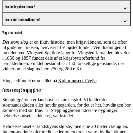
Hvad hedder guderne i mosen?
Hvorfor skal fjendens våben ofres?
Vingstedfundet
Det store slag
er en fiktiv historie, men krigsvåbnene, som de ofrer
til guderne i mosen, henviser til Vingstedfundet. Ved dræningen af
bredden ved Vingsted Sø, ikke langt fra Vingsted Jernalder, blev der
i 1856 og 1857 fundet dele af et krigsbytteofferfund fra
jernaldertiden. Fundet består af ca. 150 forskellige genstande, der
vidner om et slag mellem 250 og 280 e.Kr.
Vingstedfundet er udstillet på
Kulturmuseet i Vejle
.
Fakta omkring Steppinggården
Steppinggården er landsbyens største gård. Vi kalder den
stormandsgården eller høvdingegården, for det er her, høvdingen bor
sammen med sin frue. Til Steppinggården hører tre bygninger:
beboelseshuset, stalden og værkstedet.
Beboelseshuset er landsbyens største, med sine 20 meter i længden.
Indendørs findes der tre ildsteder og en drejekværn, hvilket vidner