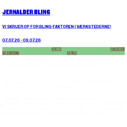
JERNALDER
BLING
VI SKRUER OP FOR BLING-FAKTOREN I VÆRKSTEDERNE!
07.07.26
-
09.07.26
AKTIVITETER
PLANLÆG DIT BESØG
SKOLE OG UNDERVISNING
BLIV FRIVILLIG
Velkommen til Vingsted Jernalder
Vingsted jernalder består af en række huse og andre anlæg fra
forskellige jernalderlandsbyer i Jylland og ligger smukt mellem
græsmarker, opdyrkede agre, sø og skov.
Vingsted jernalder er Danmarks største rekonstruerede
jernaldermiljø, hvor huse, marker, smedje, offersted og husdyr udgør
en hel jernalderbosættelse. Her kan du deltage i aktiviteter, der tager
udgangspunkt i, hvordan livet var for jernaldermenneskene.