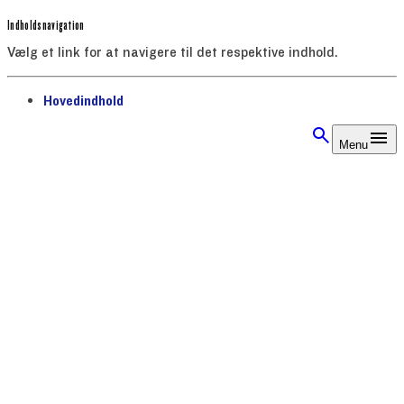
Indholdsnavigation
Vælg et link for at navigere til det respektive indhold.
gå til
Hovedindhold
Menu
Vingsted Jernalder | Vejlemuseerne