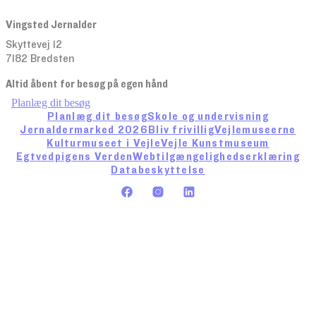
Vingsted Jernalder
Skyttevej 12
7182 Bredsten
Altid åbent for besøg på egen hånd
Planlæg dit besøg
Planlæg dit besøg
Skole og undervisning
Jernaldermarked 2026
Bliv frivillig
Vejlemuseerne
Kulturmuseet i Vejle
Vejle Kunstmuseum
Egtvedpigens Verden
Webtilgængelighedserklæring
Databeskyttelse