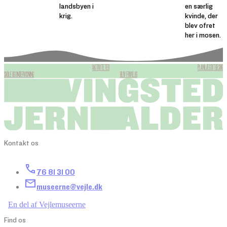
landsbyen i
en særlig
krig.
kvinde, der
blev ofret
her i mosen.
AKTIVITETER
PLANLÆG DIT BESØG
SKOLE OG UNDERVISNING
BLIV FRIVILLIG
Kontakt os
76 81 31 00
museerne@vejle.dk
En del af Vejlemuseerne
Find os