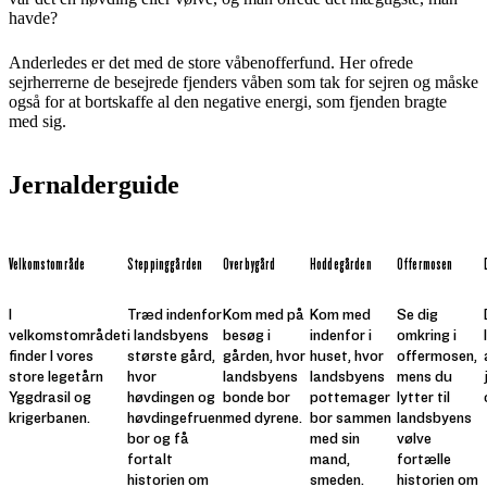
havde?
Anderledes er det med de store våbenofferfund. Her ofrede
sejrherrerne de besejrede fjenders våben som tak for sejren og måske
også for at bortskaffe al den negative energi, som fjenden bragte
med sig.
Jernalderguide
Velkomstområde
Steppinggården
Overbygård
Hoddegården
Offermosen
I
Træd indenfor
Kom med på
Kom med
Se dig
velkomstområdet
i landsbyens
besøg i
indenfor i
omkring i
finder I vores
største gård,
gården, hvor
huset, hvor
offermosen,
store legetårn
hvor
landsbyens
landsbyens
mens du
Yggdrasil og
høvdingen og
bonde bor
pottemager
lytter til
krigerbanen.
høvdingefruen
med dyrene.
bor sammen
landsbyens
bor og få
med sin
vølve
fortalt
mand,
fortælle
historien om
smeden.
historien om