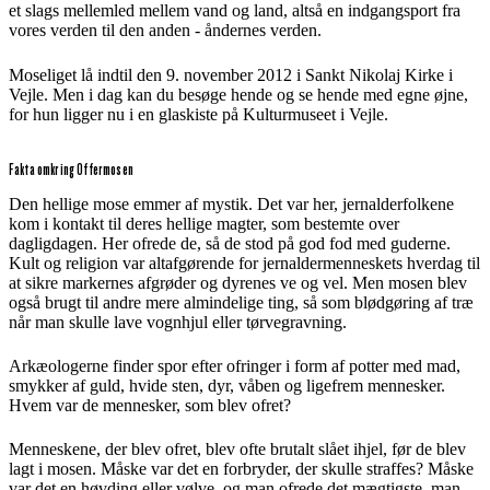
et slags mellemled mellem vand og land, altså en indgangsport fra
vores verden til den anden - åndernes verden.
Moseliget lå indtil den 9. november 2012 i Sankt Nikolaj Kirke i
Vejle. Men i dag kan du besøge hende og se hende med egne øjne,
for hun ligger nu i en glaskiste på Kulturmuseet i Vejle.
Fakta omkring Offermosen
Den hellige mose emmer af mystik. Det var her, jernalderfolkene
kom i kontakt til deres hellige magter, som bestemte over
dagligdagen. Her ofrede de, så de stod på god fod med guderne.
Kult og religion var altafgørende for jernaldermenneskets hverdag til
at sikre markernes afgrøder og dyrenes ve og vel. Men mosen blev
også brugt til andre mere almindelige ting, så som blødgøring af træ
når man skulle lave vognhjul eller tørvegravning.
Arkæologerne finder spor efter ofringer i form af potter med mad,
smykker af guld, hvide sten, dyr, våben og ligefrem mennesker.
Hvem var de mennesker, som blev ofret?
Menneskene, der blev ofret, blev ofte brutalt slået ihjel, før de blev
lagt i mosen. Måske var det en forbryder, der skulle straffes? Måske
var det en høvding eller vølve, og man ofrede det mægtigste, man