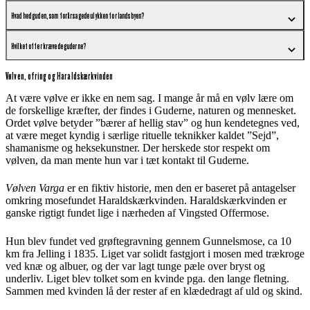
Hvad hed guden, som forårsagede ulykken for landsbyen?
Hvilket offer krævede guderne?
Vølven, ofring og Haraldskærkvinden
At være vølve er ikke en nem sag. I mange år må en vølv lære om
de forskellige kræfter, der findes i Guderne, naturen og mennesket.
Ordet vølve betyder ”bærer af hellig stav” og hun kendetegnes ved,
at være meget kyndig i særlige rituelle teknikker kaldet ”Sejd”,
shamanisme og heksekunstner. Der herskede stor respekt om
vølven, da man mente hun var i tæt kontakt til Guderne.
Vølven Varga
er en fiktiv historie, men den er baseret på antagelser
omkring mosefundet Haraldskærkvinden. Haraldskærkvinden er
ganske rigtigt fundet lige i nærheden af Vingsted Offermose.
Hun blev fundet ved grøftegravning gennem Gunnelsmose, ca 10
km fra Jelling i 1835. Liget var solidt fastgjort i mosen med trækroge
ved knæ og albuer, og der var lagt tunge pæle over bryst og
underliv. Liget blev tolket som en kvinde pga. den lange fletning.
Sammen med kvinden lå der rester af en klædedragt af uld og skind.