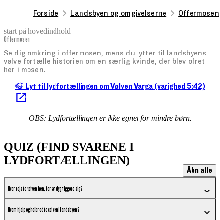
Forside
Landsbyen og omgivelserne
Offermosen
start på hovedindhold
Offermosen
senest opdateret 13. januar 2026
Se dig omkring i offermosen, mens du lytter til landsbyens
vølve fortælle historien om en særlig kvinde, der blev ofret
her i mosen.
🎧 Lyt til lydfortællingen om Vølven Varga (varighed 5:42)
OBS: Lydfortællingen er ikke egnet for mindre børn.
QUIZ (FIND SVARENE I
LYDFORTÆLLINGEN)
Åbn alle
Hvor rejste vølven hen, for at dygtiggøre sig?
Hvem hjalp og helbredte vølven i landsbyen?