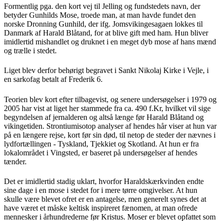
Formentlig pga. den kort vej til Jelling og fundstedets navn, der
betyder Gunhilds Mose, troede man, at man havde fundet den
norske Dronning Gunhild, der ifg. Jomsvikingesagaen lokkes til
Danmark af Harald Blåtand, for at blive gift med ham. Hun bliver
imidlertid mishandlet og druknet i en meget dyb mose af hans mænd
og trælle i stedet.
Liget blev derfor behørigt begravet i Sankt Nikolaj Kirke i Vejle, i
en sarkofag betalt af Frederik 6.
Teorien blev kort efter tilbagevist, og senere undersøgelser i 1979 og
2005 har vist at liget her stammede fra ca. 490 f.Kr, hvilket vil sige
begyndelsen af jernalderen og altså længe før Harald Blåtand og
vikingetiden. Strontiumisotop analyser af hendes hår viser at hun var
på en længere rejse, kort før sin død, til netop de steder der nævnes i
lydfortællingen - Tyskland, Tjekkiet og Skotland. At hun er fra
lokalområdet i Vingsted, er baseret på undersøgelser af hendes
tænder.
Det er imidlertid stadig uklart, hvorfor Haraldskærkvinden endte
sine dage i en mose i stedet for i mere tørre omgivelser. At hun
skulle være blevet ofret er en antagelse, men generelt synes det at
have været et måske keltisk inspireret fænomen, at man ofrede
mennesker i århundrederne før Kristus. Moser er blevet opfattet som