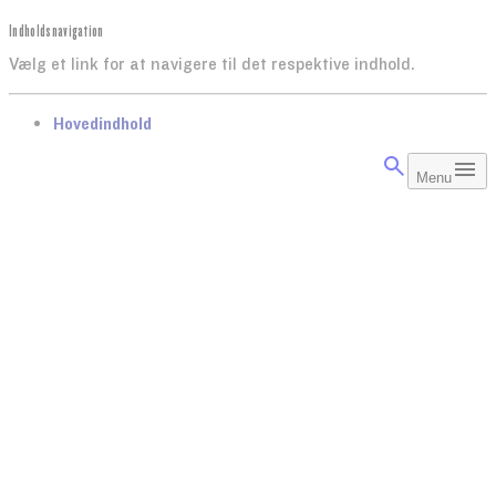
Indholdsnavigation
Vælg et link for at navigere til det respektive indhold.
gå til
Hovedindhold
Menu