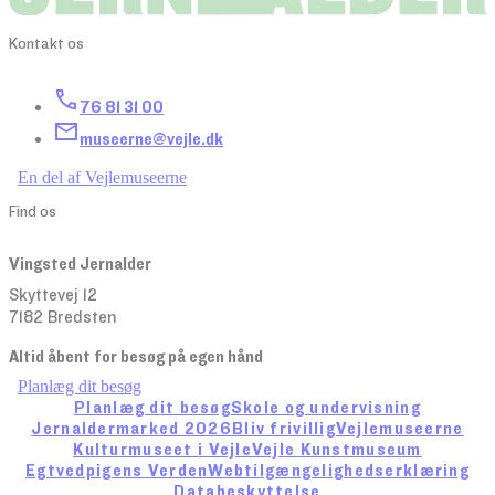
Kontakt os
76 81 31 00
museerne@vejle.dk
En del af Vejlemuseerne
Find os
Vingsted Jernalder
Skyttevej 12
7182 Bredsten
Altid åbent for besøg på egen hånd
Planlæg dit besøg
Planlæg dit besøg
Skole og undervisning
Jernaldermarked 2026
Bliv frivillig
Vejlemuseerne
Kulturmuseet i Vejle
Vejle Kunstmuseum
Egtvedpigens Verden
Webtilgængelighedserklæring
Databeskyttelse