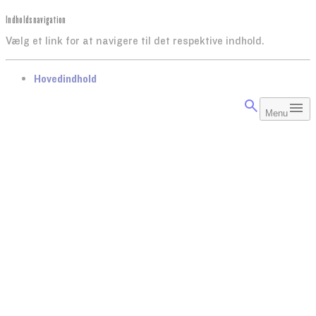
Indholdsnavigation
Vælg et link for at navigere til det respektive indhold.
gå til
Hovedindhold
Menu