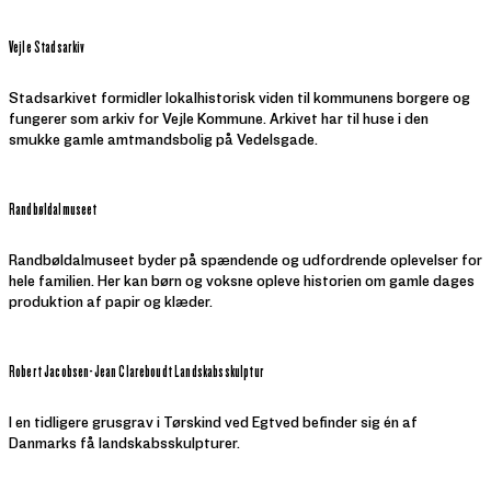
Vejle Stadsarkiv
Stadsarkivet formidler lokalhistorisk viden til kommunens borgere og
fungerer som arkiv for Vejle Kommune. Arkivet har til huse i den
smukke gamle amtmandsbolig på Vedelsgade.
Randbøldalmuseet
Randbøldalmuseet byder på spændende og udfordrende oplevelser for
hele familien. Her kan børn og voksne opleve historien om gamle dages
produktion af papir og klæder.
Robert Jacobsen-Jean Clareboudt Landskabsskulptur
I en tidligere grusgrav i Tørskind ved Egtved befinder sig én af
Danmarks få landskabsskulpturer.