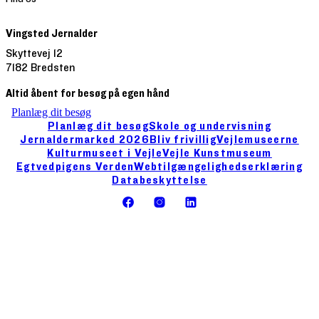
Vingsted Jernalder
Skyttevej 12
7182 Bredsten
Altid åbent for besøg på egen hånd
Planlæg dit besøg
Planlæg dit besøg
Skole og undervisning
Jernaldermarked 2026
Bliv frivillig
Vejlemuseerne
Kulturmuseet i Vejle
Vejle Kunstmuseum
Egtvedpigens Verden
Webtilgængelighedserklæring
Databeskyttelse