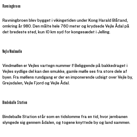
Ravningbroen
Ravningbroen blev bygget i vikingetiden under Kong Harald Blåtand,
omkring år 980. Den målte hele 760 meter og krydsede Vejle Ådal på
det bredeste sted, kun 10 km syd for kongesædet i Jelling.
Vejle Vindmølle
Vindmøllen er Vejles vartegn nummer 1! Beliggende på bakkedraget i
Vejles sydlige del kan den smukke, gamle mølle ses fra store dele af
byen. Fra møllens rundgang er der en imponerende udsigt over Vejle by,
Grejsdalen, Vejle Fjord og Vejle Ådal.
Bindeballe Station
Bindeballe Station står som en tidslomme fra en tid, hvor jernbanen
slyngede sig gennem ådalen, og togene knyttede by og land sammen.