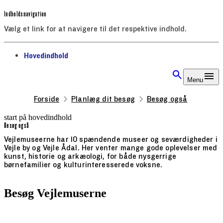
Indholdsnavigation
Vælg et link for at navigere til det respektive indhold.
gå til
Hovedindhold
Menu
Forside
Planlæg dit besøg
Besøg også
start på hovedindhold
Besøg også
senest opdateret 17. februar 2026
Vejlemuseerne har 10 spændende museer og seværdigheder i
Vejle by og Vejle Ådal. Her venter mange gode oplevelser med
kunst, historie og arkæologi, for både nysgerrige
børnefamilier og kulturinteresserede voksne.
Besøg Vejlemuserne