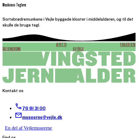
Munkenes Teglovn
Sortebrødremunkene i Vejle byggede kloster i middelalderen, og til det
skulle de bruge tegl.
AKTIVITETER
PLANLÆG DIT BESØG
SKOLE OG UNDERVISNING
BLIV FRIVILLIG
Kontakt os
76 81 31 00
museerne@vejle.dk
En del af Vejlemuseerne
Find os